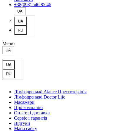
+38(098) 546 85 46
UA
UA
RU
Меню
UA
UA
RU
Лімфодренажі Alance Прессотерапія
Лімфодренажі Doctor Life
Масажери
Про компанію
Оплата і доставка
Сервіс і гарантія
Відгуки
Мапа сайту