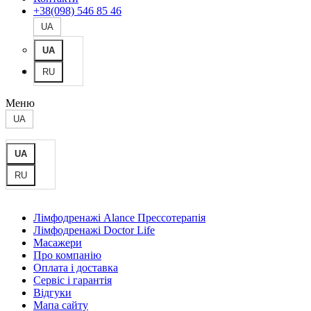
+38(098) 546 85 46
UA
UA
RU
Меню
UA
UA
RU
Лімфодренажі Alance Прессотерапія
Лімфодренажі Doctor Life
Масажери
Про компанію
Оплата і доставка
Сервіс і гарантія
Відгуки
Мапа сайту