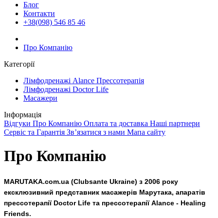
Блог
Контакти
+38(098) 546 85 46
Про Компанію
Категорії
Лімфодренажі Alance Прессотерапія
Лімфодренажі Doctor Life
Масажери
Інформація
Відгуки
Про Компанію
Оплата та доставка
Наші партнери
Сервіс та Гарантія
Зв’язатися з нами
Мапа сайту
Про Компанію
MARUTAKA.com.ua (Clubsante Ukraine)
з
2006
року
ексклюзивний
представник
масажерів
Марутака
,
апаратів
прессотерапії
Doctor Life
та
прессотерапії
Alance - Healing
Friends.