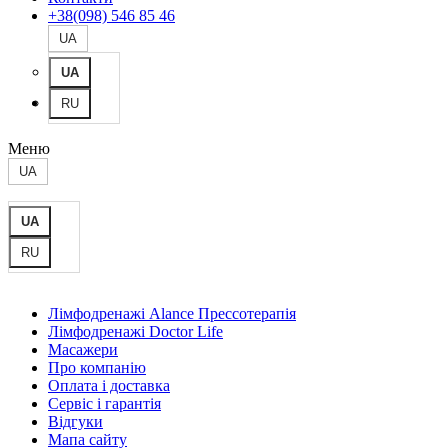
+38(098) 546 85 46
UA
UA
RU
Меню
UA
UA
RU
Лімфодренажі Alance Прессотерапія
Лімфодренажі Doctor Life
Масажери
Про компанію
Оплата і доставка
Сервіс і гарантія
Відгуки
Мапа сайту