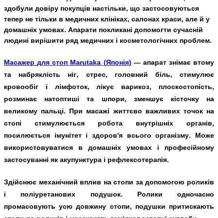
здобули довіру покупців настільки, що застосовуються
тепер не тільки в медичних клініках, салонах краси, але й у
домашніх умовах. Апарати покликані допомогти сучасній
людині вирішити ряд медичних і косметологічних проблем.
Масажер
для
стоп
Marutaka (
Японія
)
—
апарат
знімає
втому
та
набряклість
ніг
,
стрес
,
головний
біль
,
стимулює
кровообіг
і
лімфоток
,
лікує
варикоз
,
плоскостопість
,
розминає
натоптиші
та
шпори
,
зменшує
кісточку
на
великому
пальці
.
При
масажі
життєво
важливих
точок
на
стопі
стимулюється
робота
внутрішніх
органів
,
посилюється
імунітет
і
здоров
'
я
всього
організму
.
Може
використовуватися в домашніх умовах і професійному
застосуванні як акупунктура і рефлексотерапія.
Здійснює механічний вплив на стопи за допомогою роликів
і поліуретанових подушок. Ролики одночасно
промасовують усю довжину стопи, подушки притискають