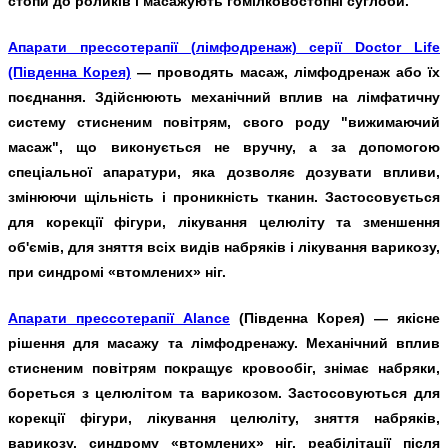
стопи до роликів і масажують гомілковостопні суглоби.
Апарати прессотерапії (лімфодренаж) серії Doctor Life
(Південна Корея)
— проводять масаж, лімфодренаж або їх
поєднання. Здійснюють механічний вплив на лімфатичну
систему стисненим повітрям, свого роду "вижимаючий
масаж", що виконується не вручну, а за допомогою
спеціальної апаратури, яка дозволяє дозувати впливи,
змінюючи щільність і проникність тканин. Застосовується
для корекції фігури, лікування целюліту та зменшення
об'ємів, для зняття всіх видів набряків і лікування варикозу,
при синдромі «втомлених» ніг.
Апарати прессотерапії Alance
(Південна Корея)
— якісне
рішення для масажу та лімфодренажу. Механічний вплив
стисненим повітрям покращує кровообіг, знімає набряки,
бореться з целюлітом та варикозом. Застосовуються для
корекції фігури, лікування целюліту, зняття набряків,
варикозу, синдрому «втомлених» ніг, реабілітації після