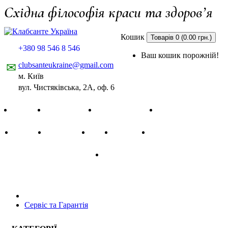
Східна філософія краси та здоров’я
Кошик
Товарів 0 (0.00 грн.)
+380 98 546 8 546
Ваш кошик порожній!
clubsanteukraine@gmail.com
✉
м. Київ
вул. Чистяківська, 2А, оф. 6
Головна
Про компанію
Оплата і доставка
Сервіс і гарантія
Відгуки
Мапа сайту
Блог
Контакти
+38(098) 546 85 46
UA
UA
Сервіс та Гарантія