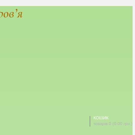
ров’я
КОШИК
товарів 0 (0.00 грн.)