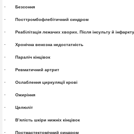
Безсоння
·
Посттромбофлебітичний синдром
·
Реабілітація лежачих хворих. Після інсульту й інфаркт
·
Хронічна венозна недостатність
·
Параліч кінцівок
·
Ревматичний артрит
·
Ослаблення циркуляції крові
·
Ожиріння
·
Целюліт
·
В’ялість шкіри нижніх кінцівок
·
Постмастектомічний синдром
·